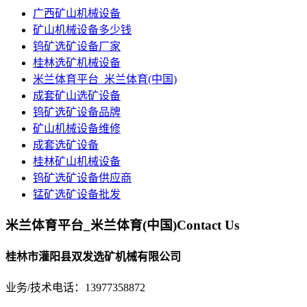
广西矿山机械设备
矿山机械设备多少钱
钨矿选矿设备厂家
桂林选矿机械设备
米兰体育平台_米兰体育(中国)
成套矿山选矿设备
钨矿选矿设备品牌
矿山机械设备维修
成套选矿设备
桂林矿山机械设备
钨矿选矿设备供应商
锰矿选矿设备批发
米兰体育平台_米兰体育(中国)
Contact Us
桂林市灌阳县双发选矿机械有限公司
业务/技术电话：13977358872