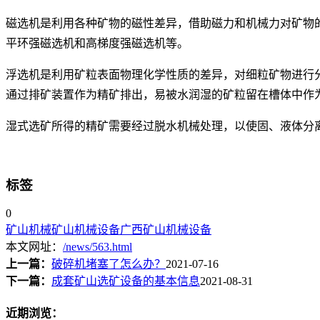
磁选机是利用各种矿物的磁性差异，借助磁力和机械力对矿物
平环强磁选机和高梯度强磁选机等。
浮选机是利用矿粒表面物理化学性质的差异，对细粒矿物进行
通过排矿装置作为精矿排出，易被水润湿的矿粒留在槽体中作
湿式选矿所得的精矿需要经过脱水机械处理，以使固、液体分
标签
0
矿山机械
矿山机械设备
广西矿山机械设备
本文网址：
/news/563.html
上一篇：
破碎机堵塞了怎么办？
2021-07-16
下一篇：
成套矿山选矿设备的基本信息
2021-08-31
近期浏览：