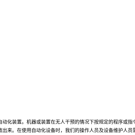
自动化装置。机器或装置在无人干预的情况下按规定的程序或指
放出来。在使用自动化设备时，我们的操作人员及设备维护人员