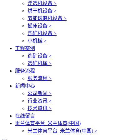
浮选机设备 >
烘干机设备 >
节能球磨机设备 >
摇床设备 >
洗矿机设备 >
小机械 >
工程案例
选矿设备 >
选矿机械 >
服务流程
服务流程 >
新闻中心
公司新闻 >
行业资讯 >
技术资讯 >
在线留言
米兰体育平台_米兰体育(中国)
米兰体育平台_米兰体育(中国) >