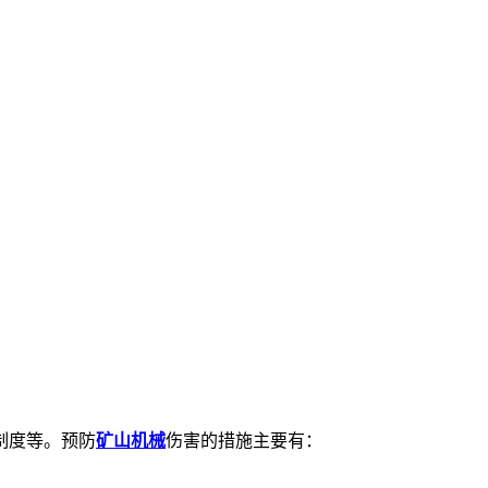
制度等。预防
矿山机械
伤害的措施主要有：