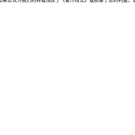
果您认为我们的转载违反了《著作权法》或损害了您的利益，请