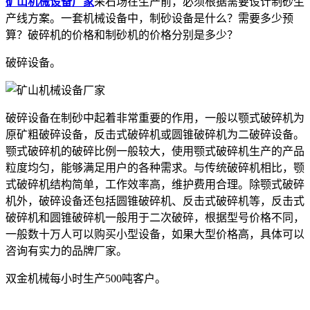
矿山机械设备厂家
采石场在生产前，必须根据需要设计制砂生
产线方案。一套机械设备中，制砂设备是什么？需要多少预
算？破碎机的价格和制砂机的价格分别是多少？
破碎设备。
破碎设备在制砂中起着非常重要的作用，一般以颚式破碎机为
原矿粗破碎设备，反击式破碎机或圆锥破碎机为二破碎设备。
颚式破碎机的破碎比例一般较大，使用颚式破碎机生产的产品
粒度均匀，能够满足用户的各种需求。与传统破碎机相比，颚
式破碎机结构简单，工作效率高，维护费用合理。除颚式破碎
机外，破碎设备还包括圆锥破碎机、反击式破碎机等，反击式
破碎机和圆锥破碎机一般用于二次破碎，根据型号价格不同，
一般数十万人可以购买小型设备，如果大型价格高，具体可以
咨询有实力的品牌厂家。
双金机械每小时生产500吨客户。