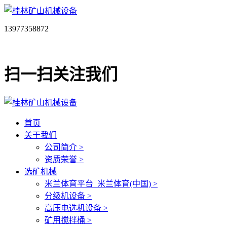
13977358872
扫一扫关注我们
首页
关于我们
公司简介 >
资质荣誉 >
选矿机械
米兰体育平台_米兰体育(中国) >
分级机设备 >
高压电选机设备 >
矿用搅拌桶 >