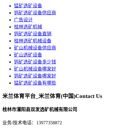
锰矿选矿设备
钨矿选矿设备供应商
广告设计
桂林选矿机械
钨矿选矿设备直销
桂林选矿机械设备
矿山机械设备供应商
矿山选矿设备
钨矿选矿设备多少钱
矿山机械设备哪家好
钨矿选矿设备哪家好
锰矿选矿设备有哪些
米兰体育平台_米兰体育(中国)
Contact Us
桂林市灌阳县双发选矿机械有限公司
业务/技术电话：13977358872