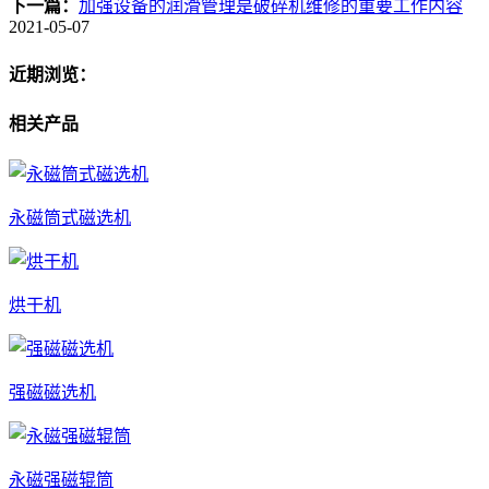
下一篇：
加强设备的润滑管理是破碎机维修的重要工作内容
2021-05-07
近期浏览：
相关产品
永磁筒式磁选机
烘干机
强磁磁选机
永磁强磁辊筒