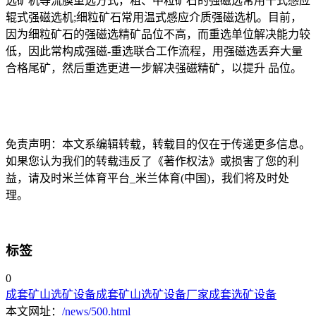
选矿机等流膜重选方式，粗、中粒矿石的强磁选常用干式感应
辊式强磁选机;细粒矿石常用温式感应介质强磁选机。目前，
因为细粒矿石的强磁选精矿品位不高，而重选单位解决能力较
低，因此常构成强磁-重选联合工作流程，用强磁选丢弃大量
合格尾矿，然后重选更进一步解决强磁精矿，以提升 品位。
免责声明：本文系编辑转载，转载目的仅在于传递更多信息。
如果您认为我们的转载违反了《著作权法》或损害了您的利
益，请及时米兰体育平台_米兰体育(中国)，我们将及时处
理。
标签
0
成套矿山选矿设备
成套矿山选矿设备厂家
成套选矿设备
本文网址：
/news/500.html