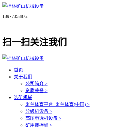
13977358872
扫一扫关注我们
首页
关于我们
公司简介 >
资质荣誉 >
选矿机械
米兰体育平台_米兰体育(中国) >
分级机设备 >
高压电选机设备 >
矿用搅拌桶 >