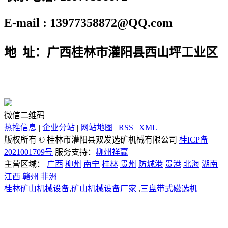
E-mail : 13977358872@QQ.com
地 址：广西桂林市灌阳县西山坪工业区
微信二维码
热推信息
|
企业分站
|
网站地图
|
RSS
|
XML
版权所有 ©
桂林市灌阳县双发选矿机械有限公司
桂ICP备
2021001709号
服务支持：
柳州祥赢
主营区域：
广西
柳州
南宁
桂林
贵州
防城港
贵港
北海
湖南
江西
赣州
非洲
桂林矿山机械设备
,
矿山机械设备厂家
,
三盘带式磁选机