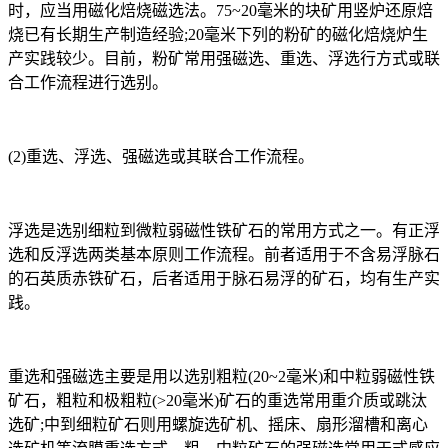
时，应当用磁化焙烧磁选法。75~20毫米的块矿用竖炉还原焙
烧已有长期生产制造经验;20毫米下列的粉矿的磁化焙烧炉生
产实践较少。目前，粉矿常用强磁选、重选、浮选行方式或联
合工作流程进行选别。
(2)重选、浮选、强磁选或其联合工作流程。
浮选是选别细粒到微粒弱磁性铁矿石的常用方式之一。有正浮
选和反浮选两类基本原则工作流程。前者适用于不含易浮脉石
的石英质赤铁矿石，后者适用于脉石易浮的矿石，均有生产实
践。
重选和强磁选主要是用以选别粗粒(20~2毫米)和中粒弱磁性铁
矿石，粗粒和极粗粒(>20毫米)矿石的重选常用重介质或跳汰
选矿;中到细粒矿石则用螺旋选矿机、摇床、扇形溜槽和离心